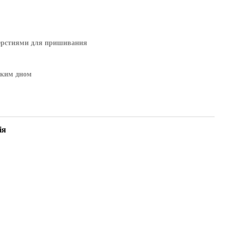
ерстиями для пришивания
ским дном
ія