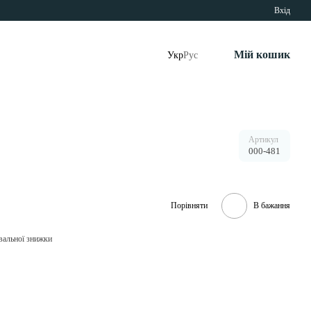
Вхід
Мій кошик
Укр
Рус
Артикул
000-481
Порівняти
В бажання
вальної знижки