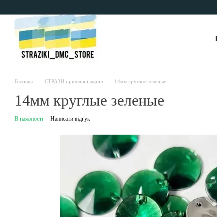
Перейти до основного контенту
Головна
СТРАЗИ пришивні акрил
14мм круглые зеленые
14мм круглые зеленые
В наявності
Написати відгук