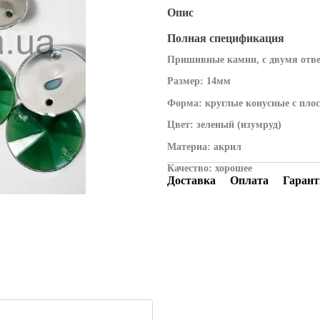
Опис
Полная спецификация
Пришивные камни, с двумя отв
Размер: 14мм
Форма: круглые конусные с пло
Цвет:
зеленый (изумруд)
Материа: акрил
Качество: хорошее
Доставка
Оплата
Гарант