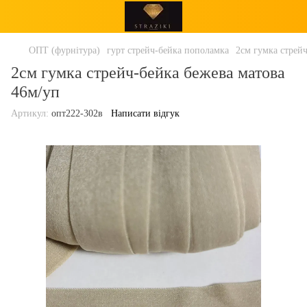
ОПТ (фурнітура)
гурт стрейч-бейка пополамка
2см гумка стрей
2см гумка стрейч-бейка бежева матова
46м/уп
Артикул:
опт222-302в
Написати відгук