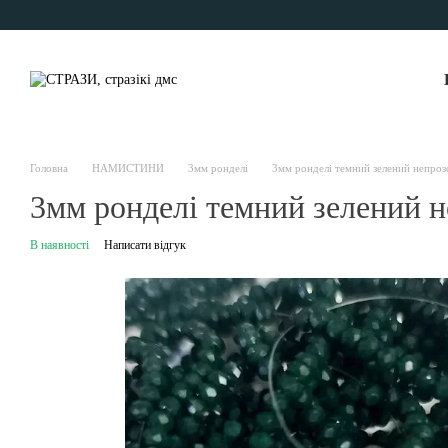
Перейти до основного контенту
Головна
НАМИСТИНИ
3мм ронделі
3мм ронделі темний зелений непроз
3мм ронделі темний зелений 
В наявності
Написати відгук