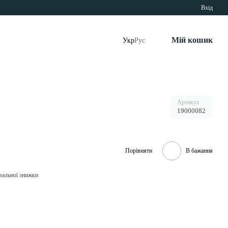
Вхід
Мій кошик
Укр
Рус
Артикул
19000082
Порівняти
В бажання
вальної знижки