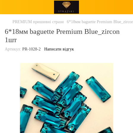
PREMIUM пришивні стрази
6*18мм baguette Premium Blue_zirco
6*18мм baguette Premium Blue_zircon
1шт
Артикул:
PR-1028-2
Написати відгук