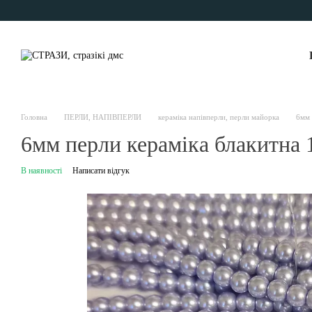
Перейти до основного контенту
Головна
ПЕРЛИ, НАПІВПЕРЛИ
кераміка напівперли, перли майорка
6мм 
6мм перли кераміка блакитна
В наявності
Написати відгук