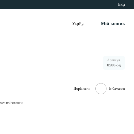
Вхід
Мій кошик
Укр
Рус
Артикул
0500-5д
Порівняти
В бажання
вальної знижки