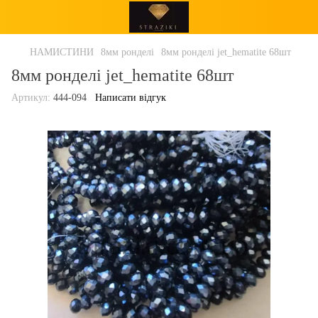
НАМИСТИНИ
8мм ронделі
8мм ронделі jet_hematite 68шт
8мм ронделі jet_hematite 68шт
Артикул:
444-094
Написати відгук