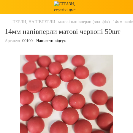
ПЕРЛИ, НАПІВПЕРЛИ
матові напівперли (хол. фік)
14мм напів
14мм напівперли матові червоні 50шт
Артикул:
00100
Написати відгук