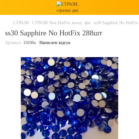
СТРАЗИ
СТРАЗИ Non HotFix холод. фік
ss30 Sapphire No HotFi
ss30 Sapphire No HotFix 288шт
Артикул:
11030a
Написати відгук