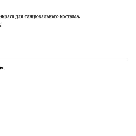
икраса для танцювального костюма.
й
ія