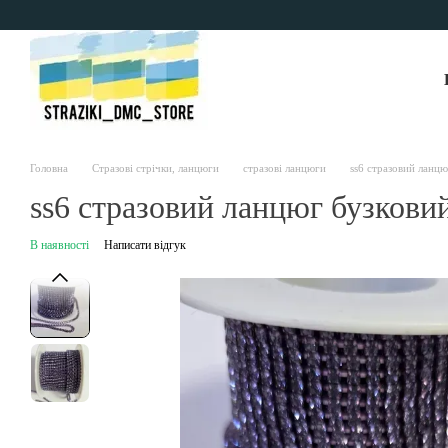
Перейти до основного контенту
Головна
Стразові стрічки, ланцюги
стразові ланцюги
ss6 стразовий ланцю
ss6 стразовий ланцюг бузковий
В наявності
Написати відгук