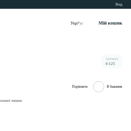
Вхід
Мій кошик
Укр
Рус
Артикул
б-125
Порівняти
В бажання
вальної знижки