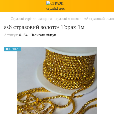
Стразові стрічки, ланцюги
стразові ланцюги
ss6 стразовий золо
ss6 стразовий золото/ Topaz 1м
Артикул:
б-154
Написати відгук
НОВИНКА