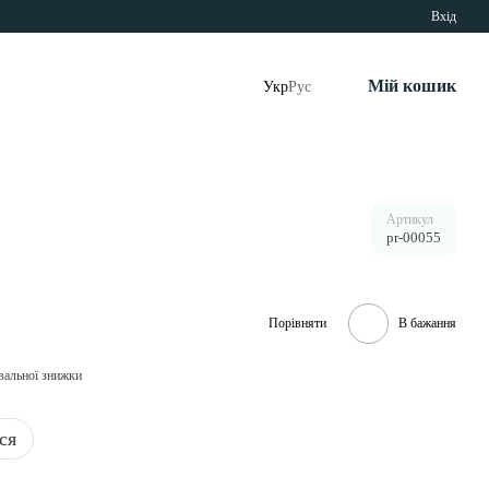
Вхід
Мій кошик
Укр
Рус
Артикул
pr-00055
Порівняти
В бажання
вальної знижки
ся