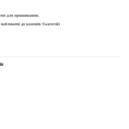
ами для пришивання.
 наближені до каменів Swarovski
ія