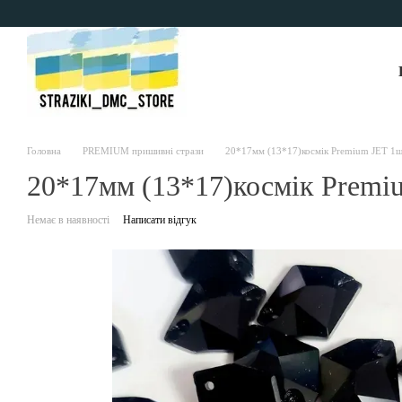
Перейти до основного контенту
Головна
PREMIUM пришивні стрази
20*17мм (13*17)космік Premium JET 1
20*17мм (13*17)космік Premi
Немає в наявності
Написати відгук