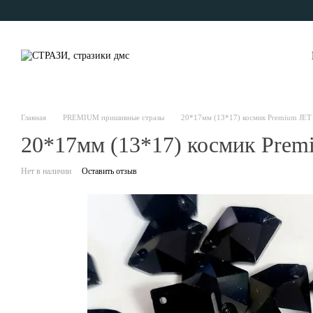
Перейти к основному контенту
Главная
PREMIUM пришивные стразы
20*17мм (13*17) космик Premium JET
20*17мм (13*17) космик Prem
Нет в наличии
Оставить отзыв