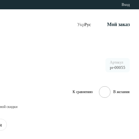
Вход
Мой заказ
Укр
Рус
Артикул
pr-00055
К сравнению
В желания
ной скидки
я