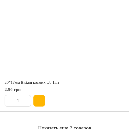
20*17мм lt.siam космик с/с 1шт
2.50 грн
Показать еще 7 товаров