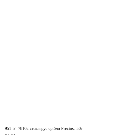
951-5''-78102 стеклярус срібло Preciosa 50г