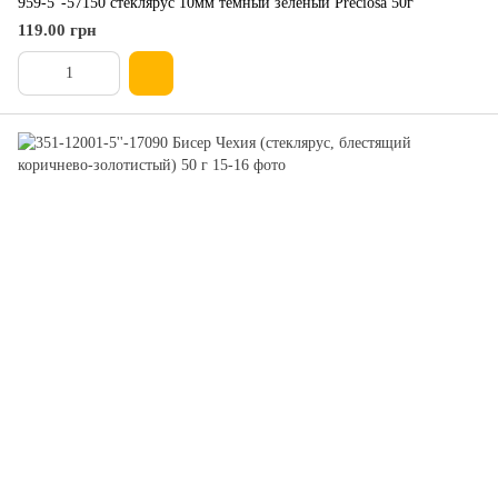
959-5''-57150 стеклярус 10мм темный зеленый Preciosa 50г
119.00 грн