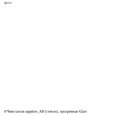
6*8мм капля sapphire_АВ (стекло), прозрачные 62шт