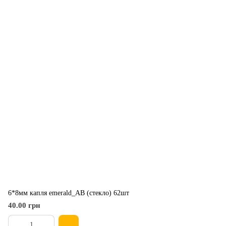
6*8мм капля emerald_АВ (стекло) 62шт
40.00 грн