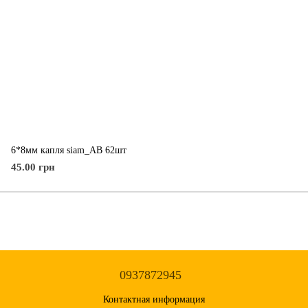
6*8мм капля siam_AB 62шт
45.00 грн
0937872945
Контактная информация