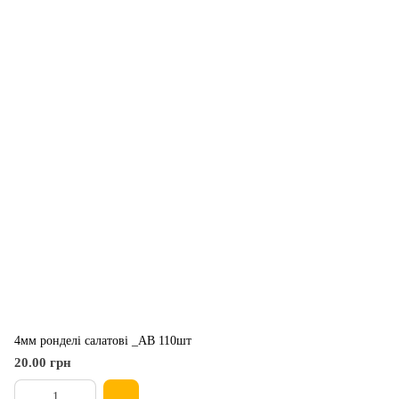
4мм ронделі салатові _АВ 110шт
20.00 грн