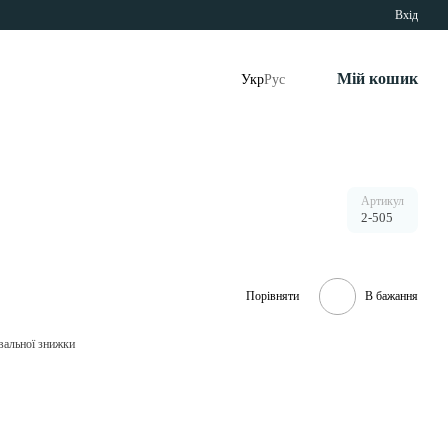
Вхід
Мій кошик
Укр
Рус
Артикул
2-505
Порівняти
В бажання
вальної знижки