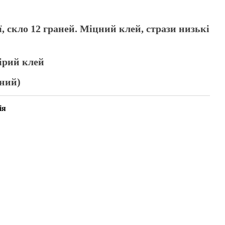
ї, скло 12 граней. Міцний клей, стрази низькі
сірий клей
оний)
ія