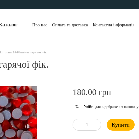
Каталог
Про нас
Оплата та доставка
Контактна інформація
LT.Siam 1440шт/уп гарячої фік.
арячої фік.
180.00 грн
Увійти
для відображення накопичу
%
Купити