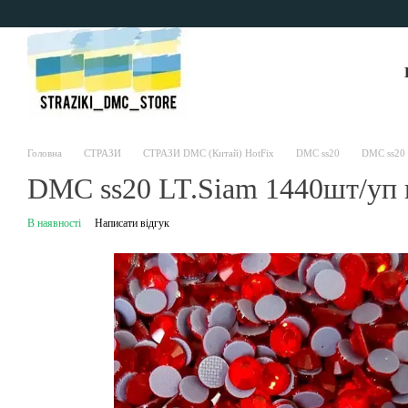
Перейти до основного контенту
Головна
СТРАЗИ
СТРАЗИ DMC (Китай) HotFix
DMC ss20
DMC ss20 
DMC ss20 LT.Siam 1440шт/уп г
В наявності
Написати відгук