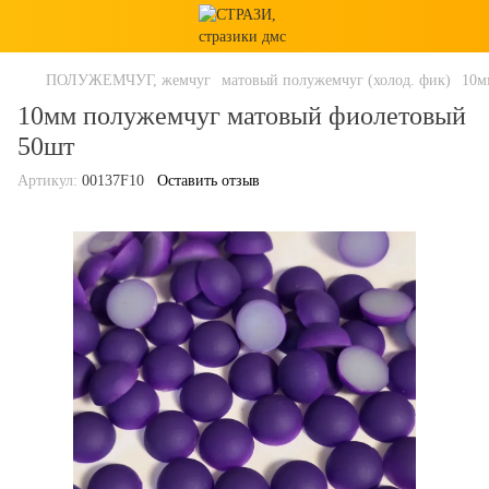
ПОЛУЖЕМЧУГ, жемчуг
матовый полужемчуг (холод. фик)
10м
10мм полужемчуг матовый фиолетовый
50шт
Артикул:
00137F10
Оставить отзыв