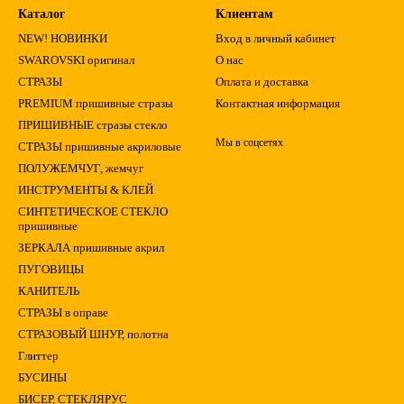
Каталог
Клиентам
NEW! НОВИНКИ
Вход в личный кабинет
SWAROVSKI оригинал
О нас
СТРАЗЫ
Оплата и доставка
PREMIUM пришивные стразы
Контактная информация
ПРИШИВНЫЕ стразы стекло
Мы в соцсетях
СТРАЗЫ пришивные акриловые
ПОЛУЖЕМЧУГ, жемчуг
ИНСТРУМЕНТЫ & КЛЕЙ
СИНТЕТИЧЕСКОЕ СТЕКЛО
пришивные
ЗЕРКАЛА пришивные акрил
ПУГОВИЦЫ
КАНИТЕЛЬ
СТРАЗЫ в оправе
СТРАЗОВЫЙ ШНУР, полотна
Глиттер
БУСИНЫ
БИСЕР, СТЕКЛЯРУС