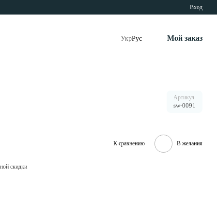
Вход
Мой заказ
Укр
Рус
Артикул
sw-0091
К сравнению
В желания
ной скидки