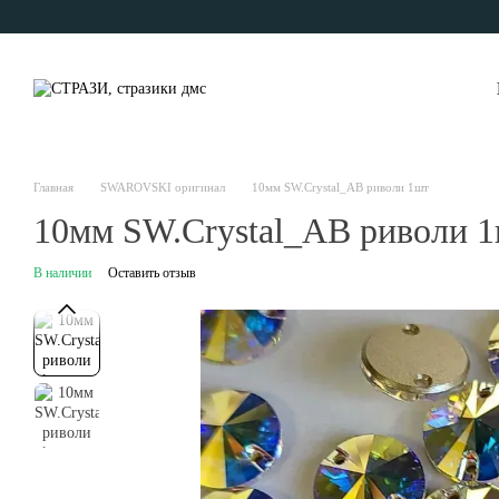
Перейти к основному контенту
Главная
SWAROVSKI оригинал
10мм SW.Crystal_AB риволи 1шт
10мм SW.Crystal_AB риволи 
В наличии
Оставить отзыв