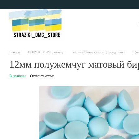
Перейти к основному контенту
Главная
ПОЛУЖЕМЧУГ, жемчуг
матовый полужемчуг (холод. фик)
12м
12мм полужемчуг матовый би
В наличии
Оставить отзыв