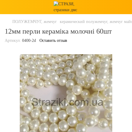
ПОЛУЖЕМЧУГ, жемчуг
керамический полужемчуг, жемчуг май
12мм перли кераміка молочні 60шт
Артикул:
0400-2d
Оставить отзыв