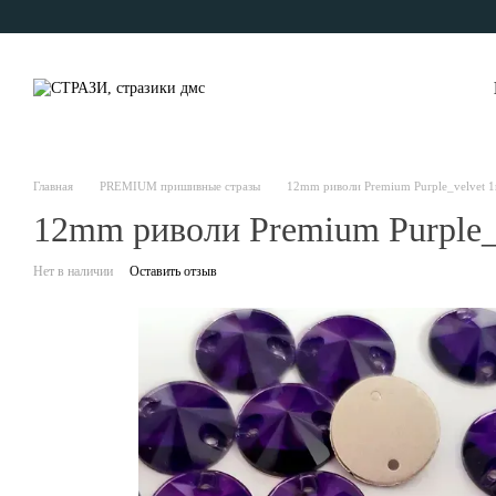
Перейти к основному контенту
Главная
PREMIUM пришивные стразы
12mm риволи Premium Purple_velvet 
12mm риволи Premium Purple_
Нет в наличии
Оставить отзыв