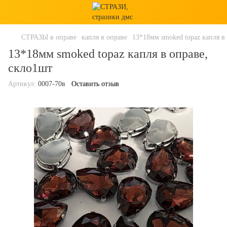
СТРАЗЫ в оправе
капля в оправе
13*18мм smoked topaz капля в
13*18мм smoked topaz капля в оправе,
скло1шт
Артикул:
0007-70в
Оставить отзыв