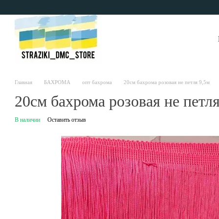
Перейти к основному контенту
Главная
БАХРОМА
опт бахрома
20см бахрома розовая не петля 9,5м
20см бахрома розовая не петля
В наличии
Оставить отзыв