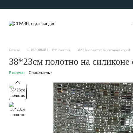
Перейти к основному контенту
Главная
СТРАЗОВЫЙ ШНУР, полотна
38*23см полотно на силиконе crystal
38*23см полотно на силиконе c
В наличии
Оставить отзыв