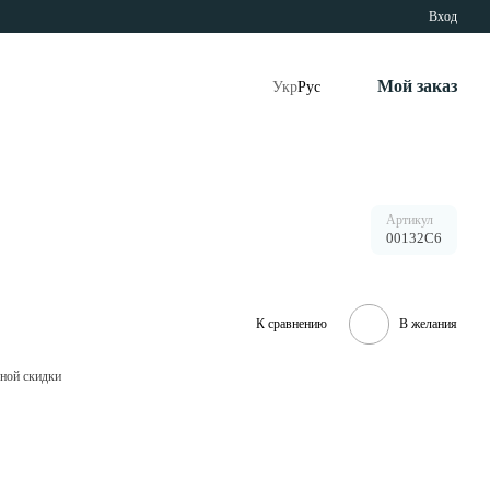
Вход
Мой заказ
Укр
Рус
Артикул
00132С6
К сравнению
В желания
ной скидки