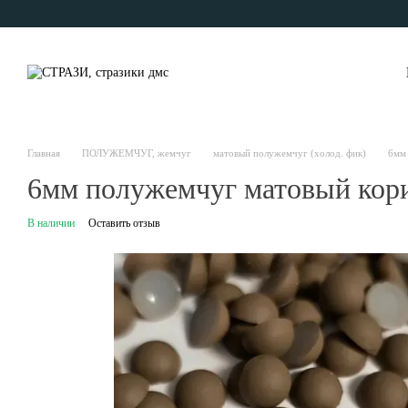
Перейти к основному контенту
Главная
ПОЛУЖЕМЧУГ, жемчуг
матовый полужемчуг (холод. фик)
6мм
6мм полужемчуг матовый кор
В наличии
Оставить отзыв