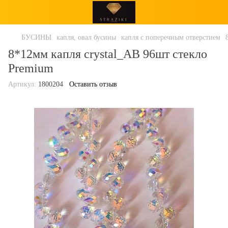
БУСИНЫ
капля, овал бусины
капля с поперечным отверстием
8*12мм капля crystal_AB 96шт стекло
Premium
Артикул:
1800204
Оставить отзыв