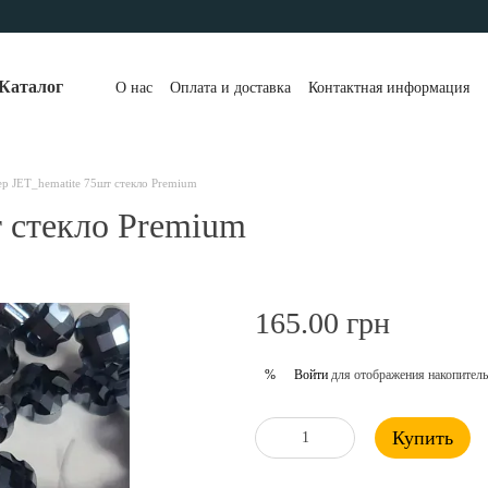
Каталог
О нас
Оплата и доставка
Контактная информация
ер JET_hematite 75шт стекло Premium
т стекло Premium
165.00 грн
Войти
для отображения накопитель
%
Купить