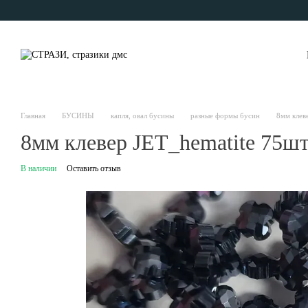
Перейти к основному контенту
Главная
БУСИНЫ
капля, овал бусины
разные формы бусин
8мм клев
8мм клевер JET_hematite 75ш
В наличии
Оставить отзыв