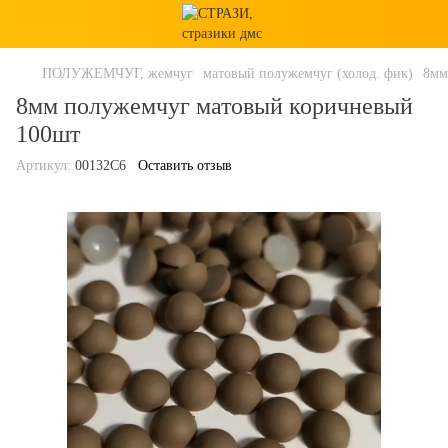
ПОЛУЖЕМЧУГ, жемчуг
матовый полужемчуг (холод. фик)
8мм
8мм полужемчуг матовый коричневый
100шт
Артикул:
00132С6
Оставить отзыв