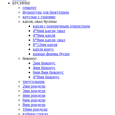
БУСИНЫ
гематит
фурнитура для бижутерии
круглые с гранями
капля, овал бусины
капля с поперечным отверстием
4*6мм капля, овал
4*9мм капля
6*8мм капля, овал
8*12мм капля
капля конус
разные формы бусин
биконус
2мм биконус
4мм биконус
6мм,8мм биконус
4*8мм биконус
треугольник
2мм рондели
3мм рондели
4мм рондели
6мм рондели
8мм рондели
10мм рондели
кубики стекло