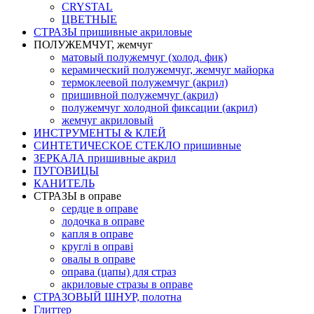
CRYSTAL
ЦВЕТНЫЕ
СТРАЗЫ пришивные акриловые
ПОЛУЖЕМЧУГ, жемчуг
матовый полужемчуг (холод. фик)
керамический полужемчуг, жемчуг майорка
термоклеевой полужемчуг (акрил)
пришивной полужемчуг (акрил)
полужемчуг холодной фиксации (акрил)
жемчуг акриловый
ИНСТРУМЕНТЫ & КЛЕЙ
СИНТЕТИЧЕСКОЕ СТЕКЛО пришивные
ЗЕРКАЛА пришивные акрил
ПУГОВИЦЫ
КАНИТЕЛЬ
СТРАЗЫ в оправе
сердце в оправе
лодочка в оправе
капля в оправе
круглі в оправі
овалы в оправе
оправа (цапы) для страз
акриловые стразы в оправе
СТРАЗОВЫЙ ШНУР, полотна
Глиттер