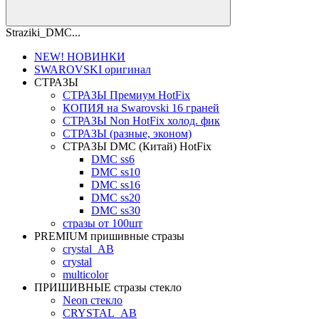
Straziki_DMC...
NEW! НОВИНКИ
SWAROVSKI оригинал
СТРАЗЫ
СТРАЗЫ Премиум HotFix
КОПИЯ на Swarovski 16 граней
СТРАЗЫ Non HotFix холод. фик
CТРАЗЫ (разные, эконом)
СТРАЗЫ DMC (Китай) HotFix
DMC ss6
DMC ss10
DMC ss16
DMC ss20
DMC ss30
стразы от 100шт
PREMIUM пришивные стразы
crystal_AB
crystal
multicolor
ПРИШИВНЫЕ стразы стекло
Neon стекло
CRYSTAL_AB