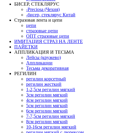
БИСЕР, СТЕКЛЯРУС
-Preciosa (Чехия)
-бисер, стеклярус Китай
Стразовая лента и цепи
цепи
стразовые цепи
ОПТ стразовые цепи
ИМИТАЦИЯ СТРАЗ НА ЛЕНТЕ
ПАЙЕТКИ
АППЛИКАЦИЯ И ТЕСЬМА
Лейсы (кружево)
Аппликации
Тесьма декоративная
РЕГИЛИН
регилин корсетный
регилин жесткий
1-2,5см регилин мягкий
3см регилин мягкий
4см регилин мягкий
5см регилин мягкий
6см регилин мягкий
7-7,5см регилин мягкий
8см регилин мягкий
10-16см регилин мягкий
регилин мягкий с люрексом