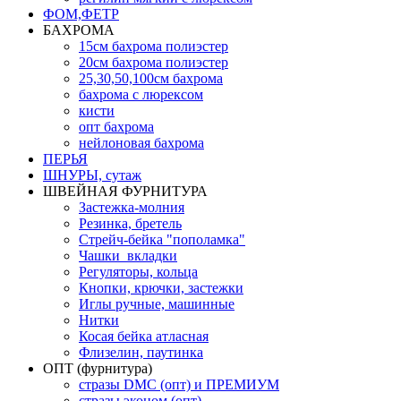
ФОМ,ФЕТР
БАХРОМА
15см бахрома полиэстер
20см бахрома полиэстер
25,30,50,100см бахрома
бахрома с люрексом
кисти
опт бахрома
нейлоновая бахрома
ПЕРЬЯ
ШНУРЫ, сутаж
ШВЕЙНАЯ ФУРНИТУРА
Застежка-молния
Резинка, бретель
Стрейч-бейка "пополамка"
Чашки_вкладки
Регуляторы, кольца
Кнопки, крючки, застежки
Иглы ручные, машинные
Нитки
Косая бейка атласная
Флизелин, паутинка
ОПТ (фурнитура)
стразы DMC (опт) и ПРЕМИУМ
стразы эконом (опт)