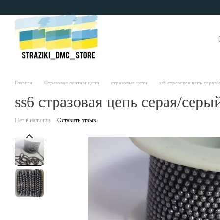
Перейти к основному контенту
Главная
Стразовая лента и цепи
стразовые цепи
ss6 стразовая цепь серая
ss6 стразовая цепь серая/серы
Нет в наличии
Оставить отзыв