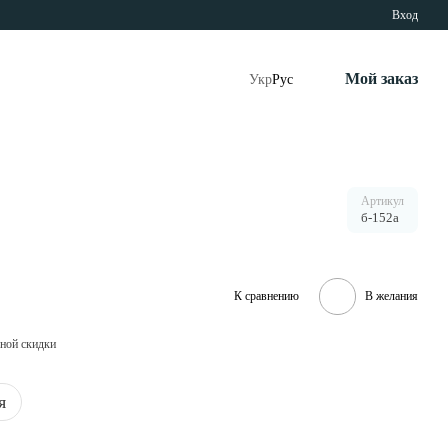
Вход
Мой заказ
Укр
Рус
Артикул
б-152а
К сравнению
В желания
ной скидки
я